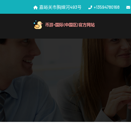
嘉峪关市胸婶河493号
+13594780168