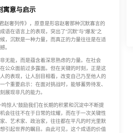
刻寓意与启示
平原君赵奢列传》，原意是形容赵奢那种沉默寡言的
语在语言上的表现，突出了“沉默”与“爆发”之
候，沉默是一种力量，而真正的力量往往是在适
撼。
非无能，而是蕴含着深思熟虑的力量。在社会
在公众面前过多露面。但在关键的时刻，正是这
人的表现，让人刮目相看，改变自己乃至他人的
一个重要启示：在面对挑战时，能够蓄势待发、
刻展现非凡的能力。
一鸣惊人”鼓励我们在长期的积累和沉淀中不断提
机会往往不在于日常的炫耀，而在于一次关键性
家、艺术家、政治家，往往都在平凡的时光里默
想引起世界的瞩目。由此可见，这个成语的价值