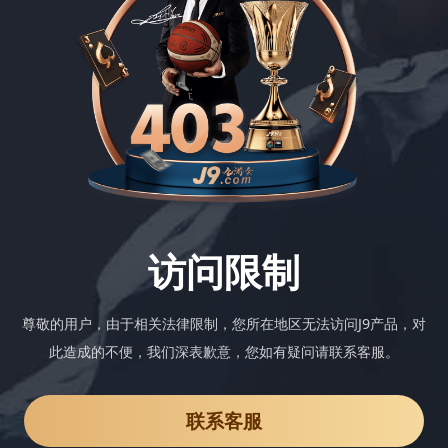
访问限制
尊敬的用户，由于相关法律限制，您所在地区无法访问J9产品，对
此造成的不便，我们深表歉意，您如有疑问请联系客服。
联系客服