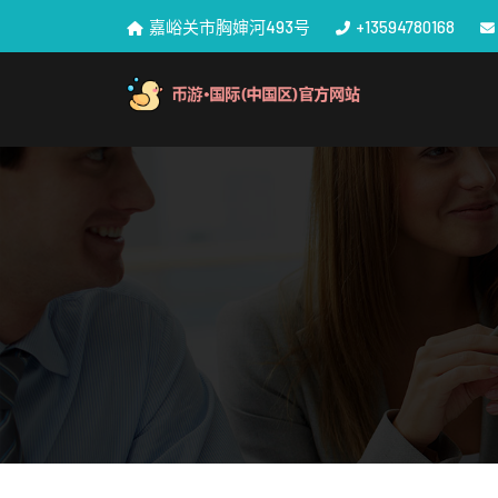
嘉峪关市胸婶河493号
+13594780168