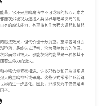
系
能量，它还是黑暗魔法中不可或缺的核心元素之
邪能灰烬被视为连接人类世界与暗黑次元的钥
自身的魔法能力，甚至将其作为强大诅咒和禁咒
的魔法效果，但代价也十分沉重。施法者可能会
渐堕落，最终失去理智，沦为黑暗势力的傀儡。
灰烬而遭到毁灭。邪能灰烬的能量是一种极其不
随着生命力的流失。
和神秘信仰紧密相连。许多邪教徒和异端派系通
强大的黑暗神祇或恶魔。这些仪式常常伴随着鲜
世界的进一步恶化。因此，邪能灰烬不仅仅是黑
因子。
胁